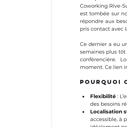
Coworking Rive-Sud
est tombée sur no
répondre aux besoi
pris contact avec 
Ce dernier a eu un
semaines plus tôt 
conférencière. L
moment. Ce lien in
Pourquoi o
Flexibilité
 : L
des besoins ré
Localisation 
accessible, à 
idéalement pos