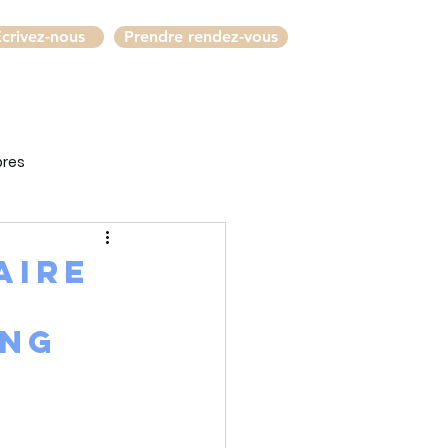
crivez-nous
Prendre rendez-vous
bres
aire
ing