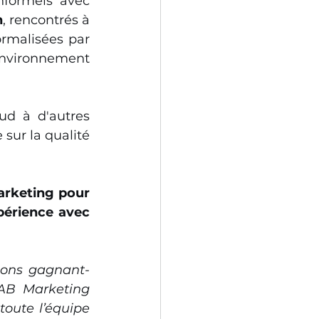
formels avec 
n
, rencontrés à 
rmalisées par 
 environnement 
d à d'autres 
sur la qualité 
rketing pour 
périence avec 
ions gagnant-
B Marketing 
oute l’équipe 