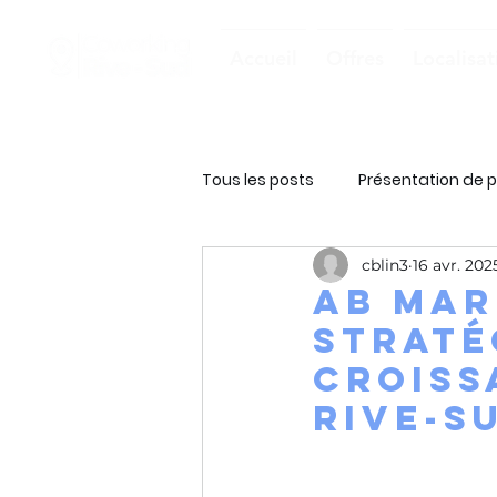
Accueil
Offres
Localisat
Tous les posts
Présentation de p
cblin3
16 avr. 202
AB Mar
straté
croiss
Rive-S