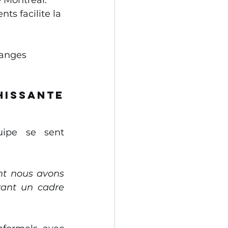
ts facilite la 
hanges 
issante 
ipe se sent 
nt nous avons 
ant un cadre 