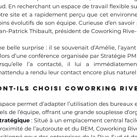
. En recherchant un espace de travail flexible sur 
tre site et a rapidement perçu que cet environn
ns évolutifs de son équipe. Curieuse d’en savoir p
Ian-Patrick Thibault, président de Coworking Rive
e belle surprise : il se souvenait d’Amélie, l’ayan
lors d’une conférence organisée par Stratégie PME,
orsqu’elle l’a contacté, il lui a immédiatemen
attendu a rendu leur contact encore plus naturel e
nt-ils choisi Coworking Riv
’espace permet d’adapter l’utilisation des bureaux 
els de l’équipe, offrant une grande souplesse d’or
stratégique
 : Situé à un emplacement central faci
proximité de l’autoroute et du REM, Coworking Riv
itionné pour des entreprises de la Rive-Sud et d