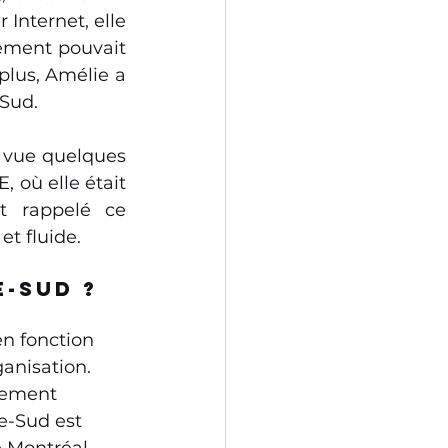
Internet, elle 
ement pouvait 
lus, Amélie a 
-Sud.
t vue quelques 
 où elle était 
t rappelé ce 
t fluide.
e-Sud ?
en fonction 
ganisation.
lement 
e-Sud est 
e Montréal.