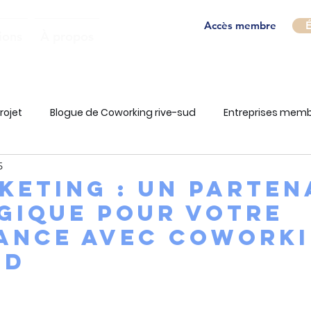
Accès membre
É
ions
À propos
rojet
Blogue de Coworking rive-sud
Entreprises mem
5
keting : Un parten
gique pour votre
ance avec Cowork
ud