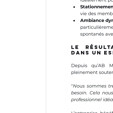
Stationnement
vie des membr
Ambiance dy
particulièreme
spontanés avec
Le résult
dans un e
Depuis qu’AB Ma
pleinement soute
"
Nous sommes très 
besoin. Cela nous
professionnel idéa