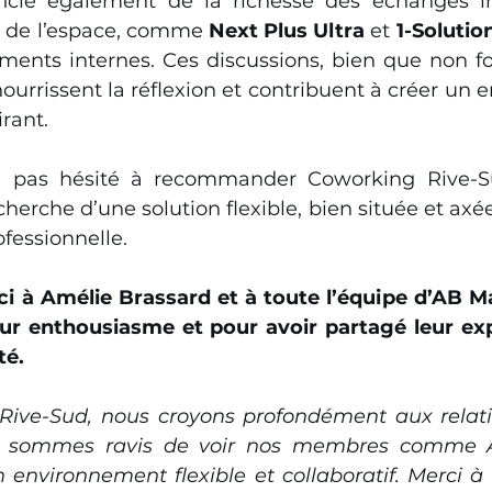
ficie également de la richesse des échanges in
 de l’espace, comme 
Next Plus Ultra
 et 
1-Solutio
ements internes. Ces discussions, bien que non fo
nourrissent la réflexion et contribuent à créer un
irant.
 pas hésité à recommander Coworking Rive-Su
cherche d’une solution flexible, bien située et axée 
ofessionnelle.
 à Amélie Brassard et à toute l’équipe d’AB Ma
eur enthousiasme et pour avoir partagé leur ex
é.
Rive-Sud, nous croyons profondément aux relat
s sommes ravis de voir nos membres comme A
environnement flexible et collaboratif. Merci à t