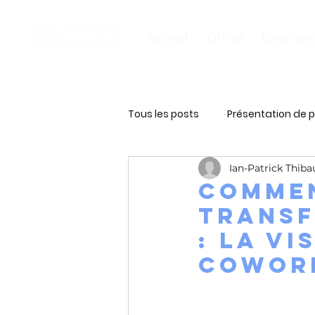
Accueil
Offres
Localisat
Tous les posts
Présentation de p
Ian-Patrick Thiba
Commen
trans
: la vi
Cowork