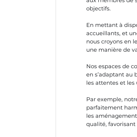
aux membres de se 
objectifs. 
En mettant à dispo
accueillants, et u
nous croyons en leu
une manière de val
Nos espaces de co
en s’adaptant au b
les attentes et le
Par exemple, notr
parfaitement harmo
les aménagements 
qualité, favorisant