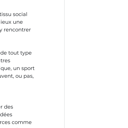
ssu social 
lieux une 
 rencontrer 
de tout type 
tres 
que, un sport 
vent, ou pas, 
r des 
idées 
ources comme 