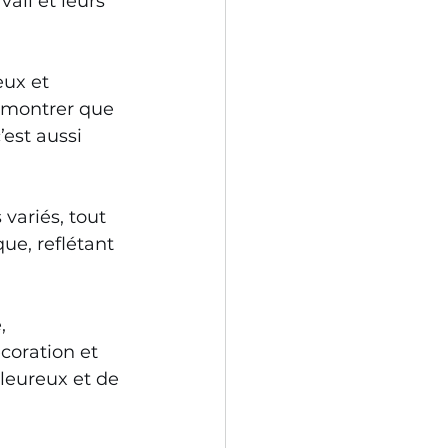
ail et leurs 
ux et 
e montrer que 
’est aussi 
ariés, tout 
e, reflétant 
, 
coration et 
leureux et de 