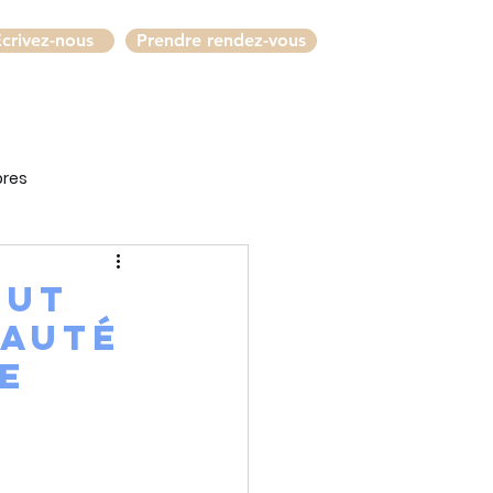
crivez-nous
Prendre rendez-vous
bres
eut
auté
de