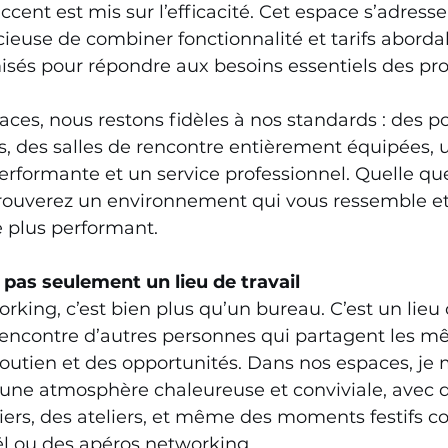
’accent est mis sur l’efficacité. Cet espace s’adress
use de combiner fonctionnalité et tarifs abordab
isés pour répondre aux besoins essentiels des pro
ces, nous restons fidèles à nos standards : des po
es, des salles de rencontre entièrement équipées, 
rformante et un service professionnel. Quelle que 
trouverez un environnement qui vous ressemble et
e plus performant. 
, pas seulement un lieu de travail
king, c’est bien plus qu’un bureau. C’est un lieu o
 rencontre d’autres personnes qui partagent les mê
soutien et des opportunités. Dans nos espaces, je 
 une atmosphère chaleureuse et conviviale, avec 
ers, des ateliers, et même des moments festifs 
l ou des apéros networking. 