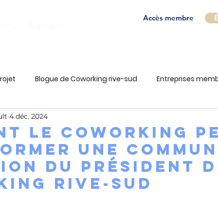
Accès membre
É
ions
À propos
rojet
Blogue de Coworking rive-sud
Entreprises mem
ult
4 déc. 2024
t le coworking p
former une commun
sion du président 
ing Rive-Sud