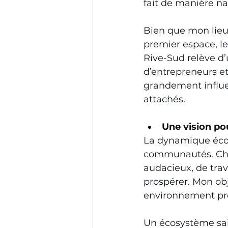
fait de manière na
Bien que mon lieu
premier espace, le
Rive-Sud relève d
d’entrepreneurs et
grandement influe
attachés.  
Une vision p
La dynamique écon
communautés. Chaq
audacieux, de trav
prospérer. Mon obj
environnement pro
Un écosystème sain