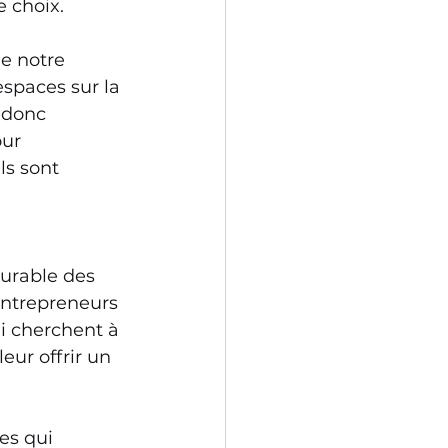
 choix. 
e notre 
espaces sur la 
 donc 
ur 
s sont 
urable des 
entrepreneurs 
i cherchent à 
eur offrir un 
es qui 