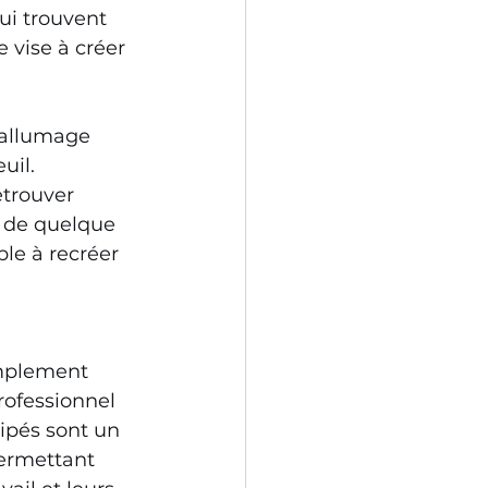
ui trouvent 
 vise à créer 
’allumage 
il. 
trouver 
e de quelque 
le à recréer 
implement 
rofessionnel 
ipés sont un 
permettant 