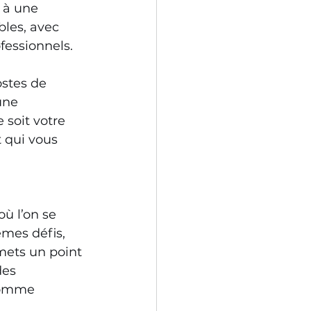
e à une 
les, avec 
fessionnels. 
stes de 
une 
soit votre 
 qui vous 
ù l’on se 
mes défis, 
mets un point 
des 
comme 