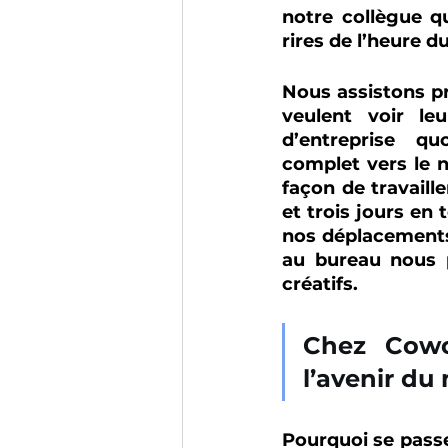
notre collègue q
rires de l’heure d
Nous assistons p
veulent voir le
d’entreprise  qu
complet vers le nu
façon de travaill
et trois jours en 
nos déplacements 
au bureau nous 
créatifs.
Chez Cowo
l’avenir du
Pourquoi se passer