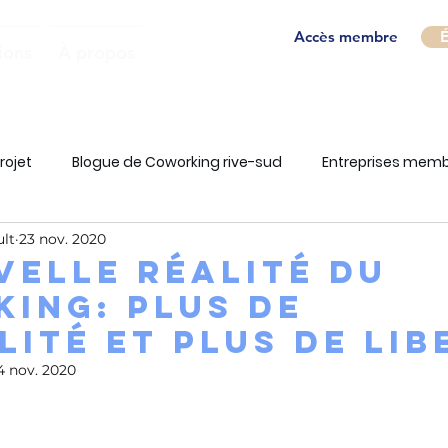
Accès membre
É
ions
À propos
rojet
Blogue de Coworking rive-sud
Entreprises mem
ult
23 nov. 2020
velle réalité du
ing: plus de
lité et plus de lib
4 nov. 2020