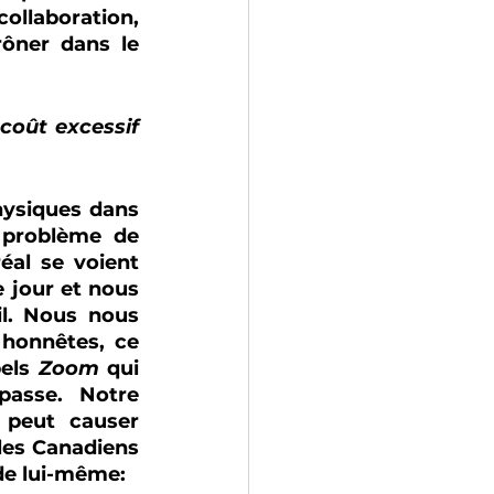
laboration, 
ôner dans le 
coût excessif 
ysiques dans 
 problème de 
al se voient 
jour et nous 
l. Nous nous 
honnêtes, ce 
els 
Zoom 
qui 
passe. Notre 
peut causer 
les Canadiens 
 de lui-même: