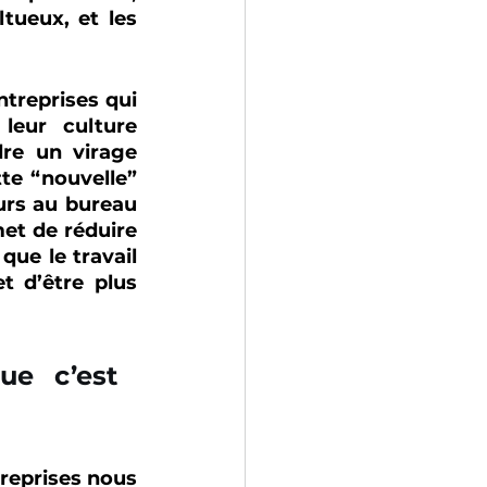
ueux, et les 
ntreprises qui 
eur culture 
re un virage 
te “nouvelle” 
urs au bureau 
et de réduire 
ue le travail 
 d’être plus 
e c’est 
treprises nous 