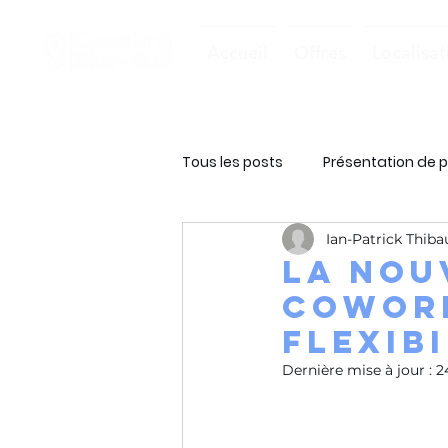
Accueil
Offres
Localisat
Tous les posts
Présentation de p
Ian-Patrick Thiba
La nou
cowork
flexibi
Dernière mise à jour :
2