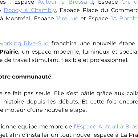
es : Espace 
Auteuil à Brossard
, Espace 
Ch. d
e 
Doody à Chambly
, Espace Place du Commerce
à Montréal, Espace 
1ère rue
 et Espace 
JA Bombar
working Rive-Sud
 franchira une nouvelle étape 
Prairie
, un espace moderne, lumineux et spécia
e de travail stimulant, flexible et professionnel.
notre communauté
 se fait pas seule. Elle s’est bâtie grâce aux coll
histoire depuis les débuts. Et cette fois encore,
le moteur d’une nouvelle étape.
cienne équipe membre de 
l’Espace Auteuil à Bro
et afin d’installer un tout nouvel espace à La Prai