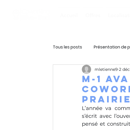
Accueil
Offres
Localisat
Tous les posts
Présentation de p
mletienne9
2 déc
M-1 av
Cowork
Prairie
L’année va comm
s’écrit avec l’ouv
pensé et construit