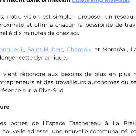
s’inscrit dans la mission 
Coworking Rive-Sud
, notre vision est simple : proposer un réseau
roximité et offrir à chacun la possibilité de trav
el à dix minutes de chez soi.
ongueuil
, 
Saint-Hubert
, 
Chambly
 et Montréal, La
longer cette dynamique.
 vient répondre aux besoins de plus en plus 
ntrepreneurs et des travailleurs autonomes du sec
résence sur la Rive-Sud.
ture
s portes de l’Espace Taschereau à La Prairie
e nouvelle adresse, une nouvelle communauté, et