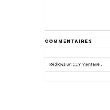
Commentaires
Rédigez un commentaire...
La loi de
Hofstadter :
pourquoi on se
trompe
toujours sur
le temps que