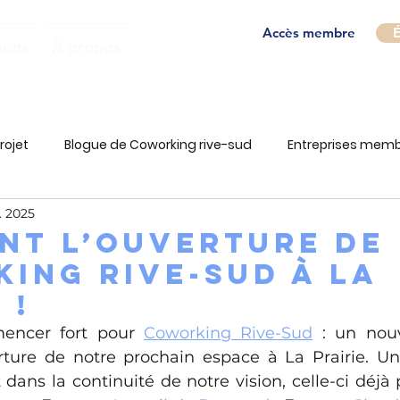
Accès membre
É
ions
À propos
rojet
Blogue de Coworking rive-sud
Entreprises mem
. 2025
ant l’ouverture de
ing Rive-Sud à La
 !
encer fort pour 
Coworking Rive-Sud
 : un nouv
erture de notre prochain espace à La Prairie. Un 
 dans la continuité de notre vision, celle-ci déjà