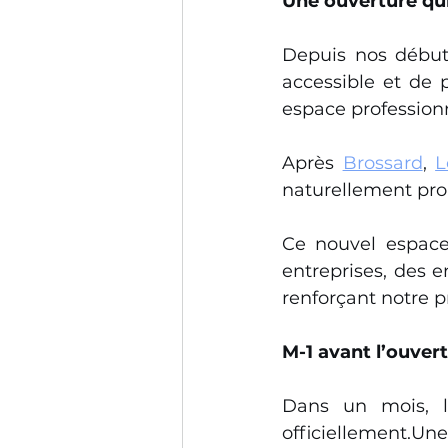
Une ouverture qui 
Depuis nos débuts
accessible et de p
espace professionn
Après 
Brossard
, 
L
naturellement pro
Ce nouvel espace
entreprises, des e
renforçant notre p
M-1 avant l’ouver
Dans un mois, le
officiellement.Un