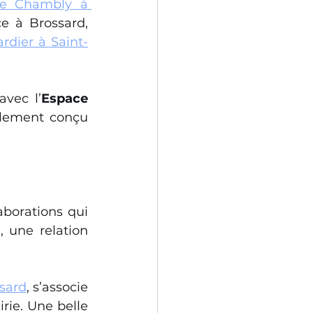
e Chambly à 
 à Brossard, 
dier à Saint-
avec l’
Espace 
lement conçu 
aborations qui 
 une relation 
ssard
, s’associe 
rie. Une belle 