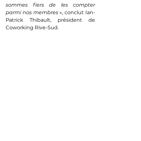
sommes fiers de les compter 
parmi nos membres
 », conclut Ian-
Patrick Thibault, président de 
Coworking Rive-Sud. 
Découvrez Next+Ultra
 et 
comment ils peuvent 
accompagner votre entreprise 
dans l’acquisition de talents et la 
gestion stratégique des ressources 
humaines : 
www.nextplusultra.com
Voir tout
Posts récents