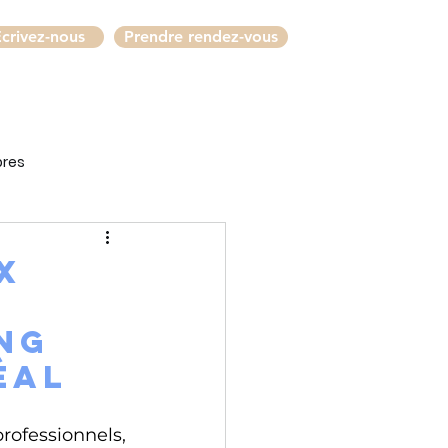
crivez-nous
Prendre rendez-vous
bres
X
ng
réal
ofessionnels, 