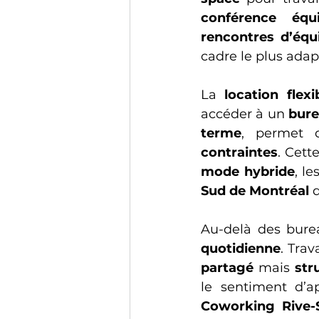
conférence équ
rencontres
d’équ
cadre le plus adap
La 
location flexi
accéder à un 
bure
terme
, permet d
contraintes
. Cette
mode hybride
, le
Sud de Montréal
 
Au-delà des bure
quotidienne
partagé
 mais 
str
le sentiment d’a
Coworking Rive-