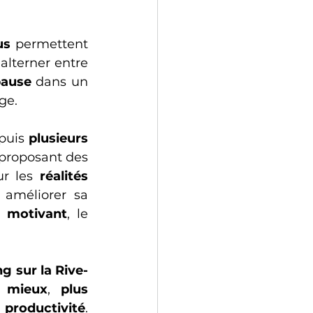
us
 permettent 
également de mieux gérer son énergie au fil de la journée. Pouvoir alterner entre 
ause
 dans un 
ge. 
uis 
plusieurs 
 les entreprises, employés et travailleurs autonomes en leur proposant des 
r les 
réalités 
, améliorer sa 
l motivant
, le 
 sur la Rive-
r mieux
, 
plus 
 
productivité
. 