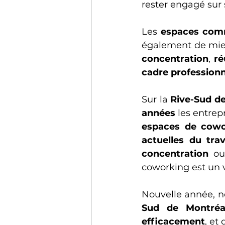
rester engagé sur s
Les 
espaces co
concentration
, 
ré
cadre professionn
Sur la 
Rive-Sud d
années
espaces de cowo
actuelles du trava
concentration
 ou
coworking est un v
Nouvelle année, no
Sud de Montréa
efficacement
, et