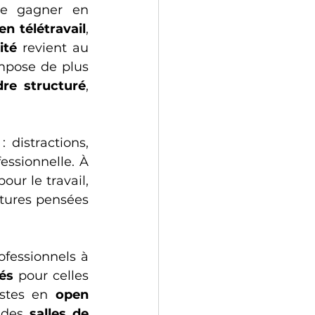
 et d’une volonté claire de gagner en 
n télétravail
, 
ité
 revient au 
mpose de plus 
dre structuré
, 
distractions, 
ssionnelle. À 
ur le travail, 
ctures pensées 
ofessionnels à 
és
 pour celles 
stes en 
open 
 des 
salles de 