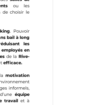
ents
 ou les 
de choisir le 
king
. Pouvoir 
ns bail à long 
réduisant les 
 
employés en 
ses
 de la 
Rive-
t 
efficace.
la 
motivation 
. Travailler aux côtés d’autres professionnels, dans un environnement 
ges informels, 
 d’une 
équipe 
 travail
 et à 