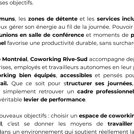
es objectifs. 
mmuns
, les 
zones de détente
 et les 
services incl
unions en salle de
conférence
 et moments de 
p
el
 favorise une productivité durable, sans surchar
e Montréal
, 
Coworking Rive-Sud 
accompagne dep
rking bien équipés
, 
accessibles
 et pensés pou
il.
 Que ce soit pour s
tructurer ses journées
 simplement retrouver un 
cadre professionne
éritable 
levier de performance
. 
uveaux objectifs : choisir un 
espace de coworking
l
, c’est se donner les moyens de 
travaille
 dans un environnement qui soutient réellement la