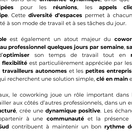
ipées
 pour les 
réunions
, les 
appels cli
ipe
. Cette 
diversité d’espaces
 permet à chacun 
té à son mode de travail et à ses tâches du jour. 
ble
 est également un atout majeur du 
cowor
au professionnel
quelques jours par semaine
, 
sa
’
optimiser
 son temps de travail tout en 
 
flexibilité
 est particulièrement appréciée par les
s 
travailleurs autonomes
 et les 
petites entrepri
qui recherchent une solution simple, 
clé en main
 e
aux, le coworking joue un rôle important dans 
ucturé
, crée une 
dynamique positive
. Les échan
ppartenir à une 
communauté
 et la présence
Sud
 contribuent à maintenir un bon 
rythme de