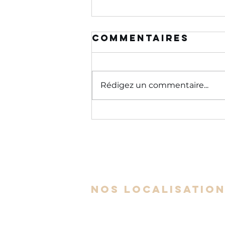
Commentaires
Rédigez un commentaire...
La loi de
Hofstadter :
pourquoi on se
trompe
toujours sur
le temps que
nos localisatio
prendra une
tâche (même en
le sachant)