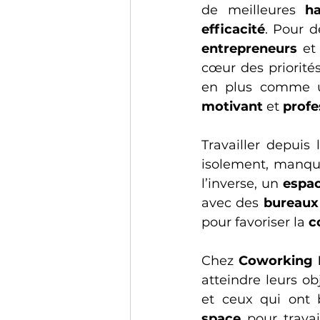
de meilleures 
ha
efficacité
. Pour 
entrepreneurs
 et
cœur des priorités
en plus comme un
motivant
 et 
profe
Travailler depuis
isolement, manque
l’inverse, un 
espa
avec des 
bureaux
pour favoriser la 
c
Chez 
Coworking 
atteindre leurs ob
et ceux qui ont 
space
 pour trava