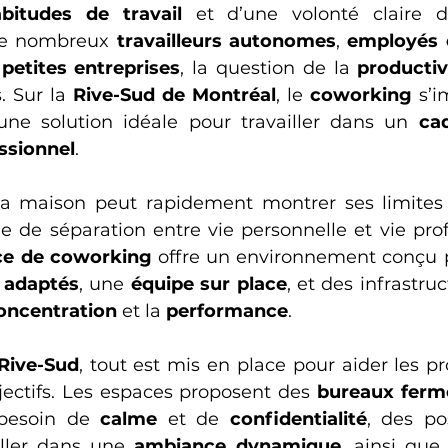
bitudes de travail
de nombreux 
travailleurs autonomes
, 
employés e
 
petites entreprises
, la question de la 
productiv
. Sur la 
Rive-Sud de Montréal
, le 
coworking
 s’i
e solution idéale pour travailler dans un 
ca
ssionnel
. 
 la maison peut rapidement montrer ses limites : 
 de séparation entre vie personnelle et vie profe
ce de coworking
 offre un environnement conçu po
 adaptés
, une 
équipe sur place
, et des infrastru
oncentration
 et la 
performance
. 
Rive-Sud
, tout est mis en place pour aider les pr
jectifs. Les espaces proposent des 
bureaux ferm
besoin de 
calme
 et de 
confidentialité
, des po
iller dans une 
ambiance dynamique
, ainsi que