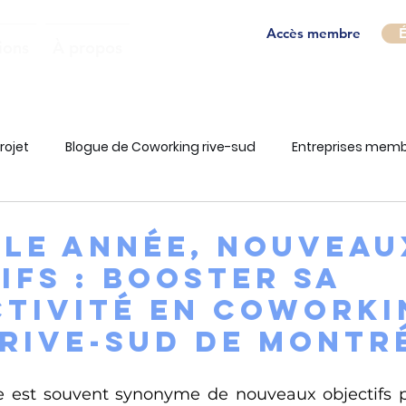
Accès membre
É
ions
À propos
rojet
Blogue de Coworking rive-sud
Entreprises mem
LE ANNÉE, NOUVEAU
IFS : booster sa
tivité en coworki
 Rive-Sud de Mont
 est souvent synonyme de nouveaux objectifs pr