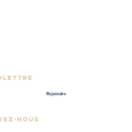
999-2085
oworking-rive-sud.org
- Vendredi
 16h30
OLETTRE
Rejoindre
VEZ-NOUS