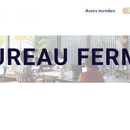
Accès membre
É
ions
À propos
UREAU FER
BUREAU 211
1494 Chemin de Chambly, Longueuil