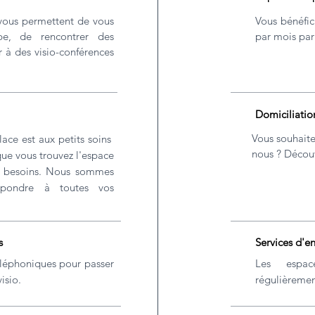
 vous permettent de vous
Vous bénéfic
pe, de rencontrer des
par mois par
er à des visio-conférences
Domiciliatio
Vous souhaite
lace est aux petits soins
nous ? Découv
que vous trouvez l'espace
s besoins. Nous sommes
épondre à toutes vos
s
Services d'e
téléphoniques pour passer
Les espac
isio.
régulièremen