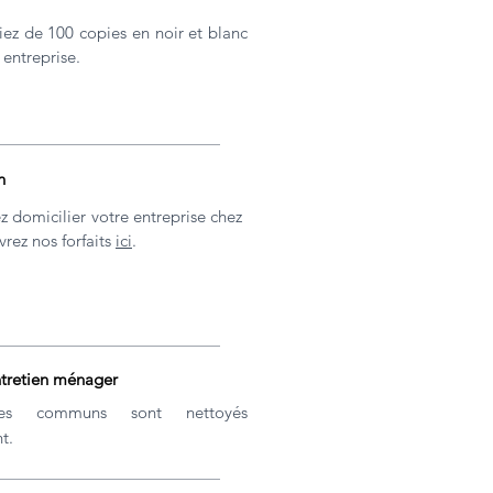
iez de 100 copies en noir et blanc
 entreprise.
n
z domicilier votre entreprise chez
rez nos forfaits
ici
.
ntretien ménager
es communs sont nettoyés
t.