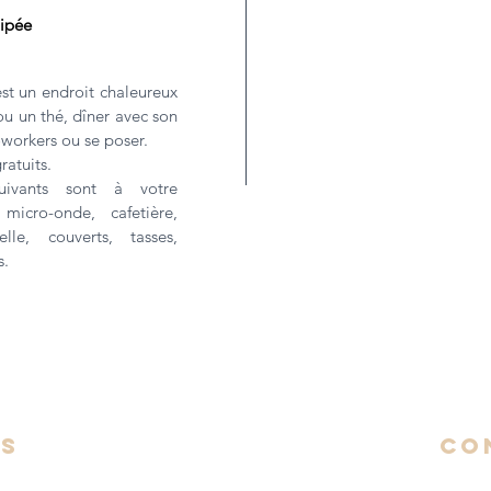
ipée
t un endroit chaleureux
ou un thé, dîner avec son
oworkers ou se poser.
ratuits.
uivants sont à votre
 micro-onde, cafetière,
selle, couverts, tasses,
s.
ns
CO