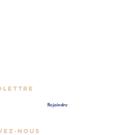
999-2085
oworking-rive-sud.org
- Vendredi
 16h30
OLETTRE
Rejoindre
VEZ-NOUS