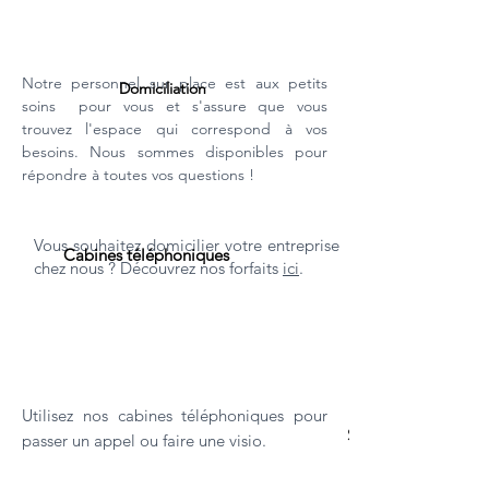
Notre personnel sur place est aux petits
Domiciliation
soins pour vous et s'assure que vous
trouvez l'espace qui correspond à vos
besoins. Nous sommes disponibles pour
répondre à toutes vos questions !
Vous souhaitez domicilier votre entreprise
Cabines téléphoniques
chez nous ? Découvrez nos forfaits
ici
.
Utilisez nos cabines téléphoniques pour
Services d'entreti
passer un appel ou faire une visio.