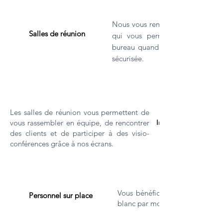
Nous vous remettons une puce et
Salles de réunion
qui vous permettent d'
bureau quand vous voulez et de
sécurisée.
Les salles de réunion vous permettent de
vous rassembler en équipe, de rencontrer
Imprimante professio
des clients et de participer à des visio-
conférences grâce à nos écrans.
Vous bénéficiez de 100 copies 
Personnel sur place
blanc par mois par entreprise.