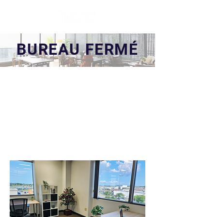
BUREAU FERMÉ
BUREAU 6300-
C
6300 Avenue Auteuil,
Suite 505, Brossard