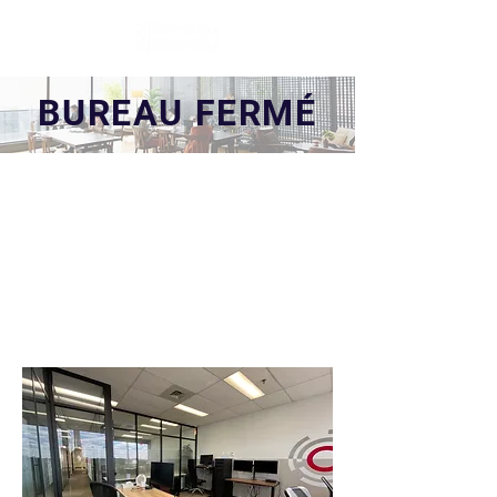
BUREAU FERMÉ
BUREAU 6300-
D
6300 Avenue Auteuil,
Suite 505, Brossard