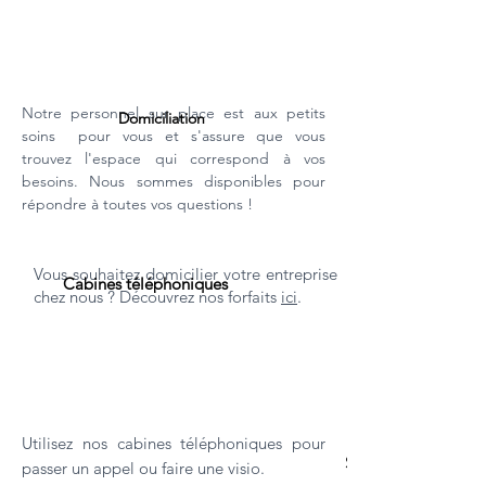
Notre personnel sur place est aux petits
Domiciliation
soins pour vous et s'assure que vous
trouvez l'espace qui correspond à vos
besoins. Nous sommes disponibles pour
répondre à toutes vos questions !
Vous souhaitez domicilier votre entreprise
Cabines téléphoniques
chez nous ? Découvrez nos forfaits
ici
.
Utilisez nos cabines téléphoniques pour
Services d'entreti
passer un appel ou faire une visio.