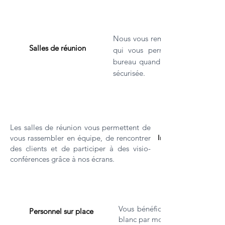
Nous vous remettons une puce et
Salles de réunion
qui vous permettent d'
bureau quand vous voulez et de
sécurisée.
Les salles de réunion vous permettent de
vous rassembler en équipe, de rencontrer
Imprimante professio
des clients et de participer à des visio-
conférences grâce à nos écrans.
Vous bénéficiez de 100 copies 
Personnel sur place
blanc par mois par entreprise.