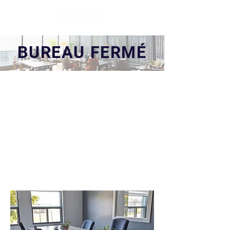
BUREAU FERMÉ
BUREAU 3510-A
3510 1re Rue, St-Hubert