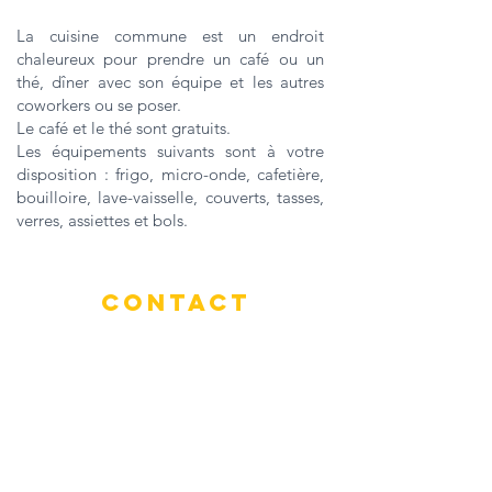
La cuisine commune est un endroit
chaleureux pour prendre un café ou un
thé, dîner avec son équipe et les autres
coworkers ou se poser.
Le café et le thé sont gratuits.
Les équipements suivants sont à votre
disposition : frigo, micro-onde, cafetière,
bouilloire, lave-vaisselle, couverts, tasses,
verres, assiettes et bols.
CONTACT
6300 Avenue Auteuil, Suite 505, Brossard,
QC J4Z 3P2
175 Rue Doody, Chambly, QC J3L 1K7