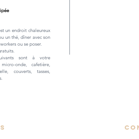
ipée
t un endroit chaleureux
ou un thé, dîner avec son
oworkers ou se poser.
ratuits.
uivants sont à votre
 micro-onde, cafetière,
selle, couverts, tasses,
s.
ns
CO