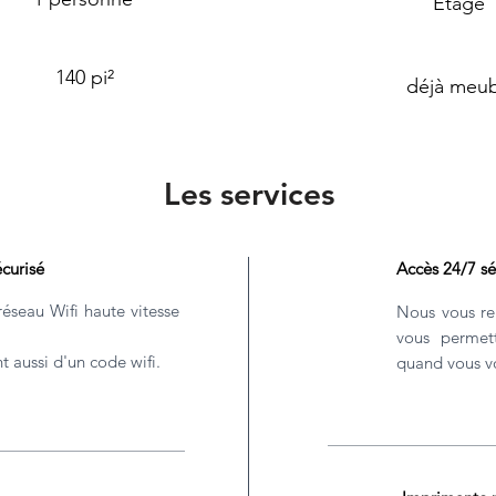
Etage
140 pi²
déjà meub
Les services
écurisé
Accès 24/7 sé
éseau Wifi haute vitesse
Nous vous re
vous permet
nt aussi d'un code wifi.
quand vous vo