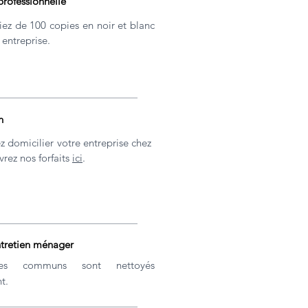
rofessionnelle
iez de 100 copies en noir et blanc
 entreprise.
n
z domicilier votre entreprise chez
rez nos forfaits
ici
.
ntretien ménager
es communs sont nettoyés
t.