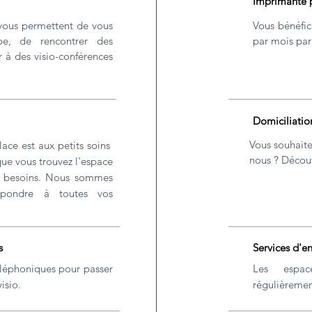
Imprimante p
 vous permettent de vous
Vous bénéfic
pe, de rencontrer des
par mois par
er à des visio-conférences
Domiciliatio
Vous souhaite
lace est aux petits soins
nous ? Découv
que vous trouvez l'espace
s besoins. Nous sommes
épondre à toutes vos
s
Services d'e
téléphoniques pour passer
Les espac
isio.
régulièremen