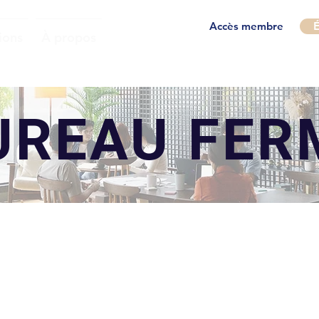
Accès membre
É
ions
À propos
UREAU FER
BUREAU 6300-12
6300 Avenue Auteuil, Suite 505, Brossard