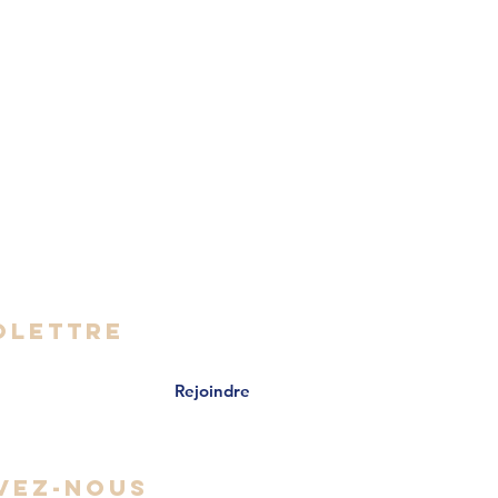
999-2085
oworking-rive-sud.org
- Vendredi
 16h30
OLETTRE
Rejoindre
VEZ-NOUS