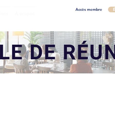
Accès membre
É
ions
À propos
LE DE RÉU
LOUNGE
1494 Chemin de Chambly, Longueuil