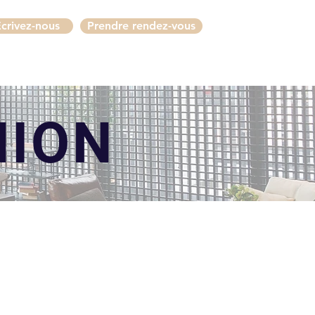
crivez-nous
Prendre rendez-vous
NION