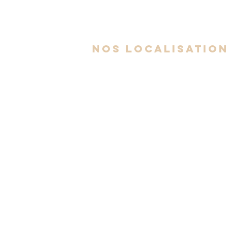
nos localisatio
Espace Av. Auteuil - Brossard
6300 Avenue Auteuil, Suite 505,
Brossard, QC J4Z 3P2
Espace Ch. Chambly - Longueuil
1494 Chemin de Chambly,
Longueuil, QC J4J 3X3