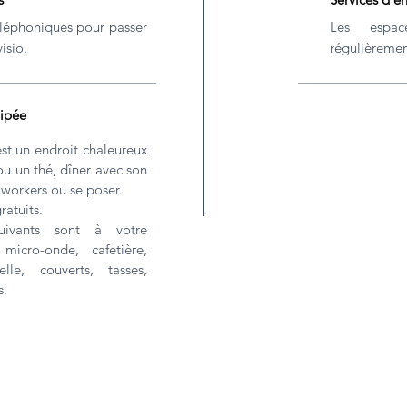
téléphoniques pour passer
Les espac
isio.
régulièremen
ipée
t un endroit chaleureux
ou un thé, dîner avec son
oworkers ou se poser.
ratuits.
uivants sont à votre
 micro-onde, cafetière,
selle, couverts, tasses,
s.