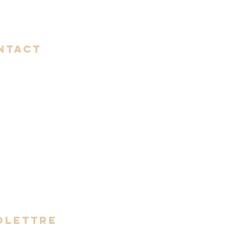
NTACT
999-2085
oworking-rive-sud.org
- Vendredi
 16h30
OLETTRE