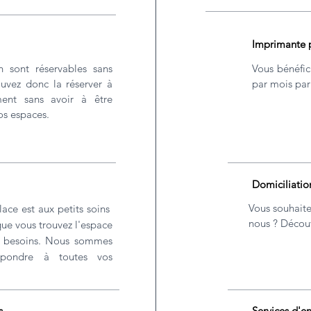
Imprimante p
n sont réservables sans
Vous bénéfic
vez donc la réserver à
par mois par
ent sans avoir à être
s espaces.
Domiciliatio
Vous souhaite
lace est aux petits soins
nous ? Découv
que vous trouvez l'espace
s besoins. Nous sommes
épondre à toutes vos
s
Services d'e