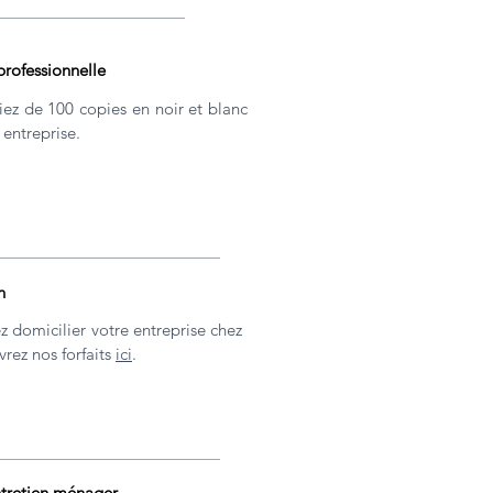
rofessionnelle
iez de 100 copies en noir et blanc
 entreprise.
n
z domicilier votre entreprise chez
rez nos forfaits
ici
.
ntretien ménager