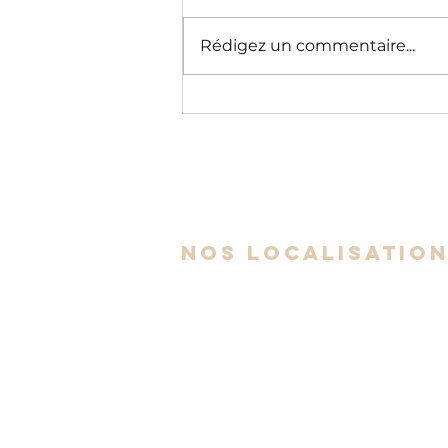
Rédigez un commentaire...
La loi de
Hofstadter :
pourquoi on se
trompe
toujours sur
le temps que
nos localisatio
prendra une
tâche (même en
le sachant)
Espace Av. Auteuil - Brossard
6300 Avenue Auteuil, Suite 505,
Brossard, QC J4Z 3P2