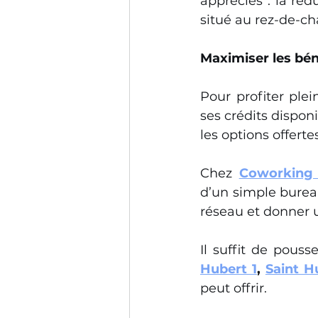
appréciés : la réd
situé au rez-de-c
Maximiser les bé
Pour profiter ple
ses crédits disponi
les options offerte
Chez 
Coworking 
d’un simple bureau 
réseau et donner 
Il suffit de pouss
Hubert 1
, 
Saint H
peut offrir.