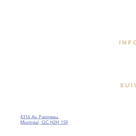
Espace Pl. du Commerce - Brossard
Lundi 
8h30 -
1 Pl. du Commerce, Suite 330,
Brossard, QC J4W 4T0
INF
Espace Taschereau - La Prairie
260 Boul. Taschereau,
La Prairie, J5R 1T2
SUI
rt
Espace Papineau - Montréal
4316 Av. Papineau,
Montréal, QC H2H 1S9