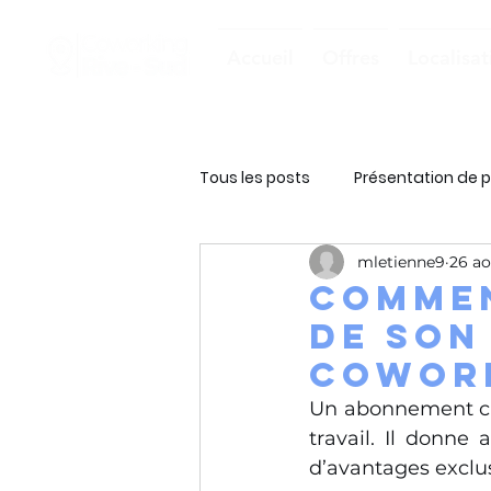
Accueil
Offres
Localisat
Tous les posts
Présentation de p
mletienne9
26 ao
Commen
de son
Cowork
Un abonnement c
travail. Il donne 
d’avantages exclus