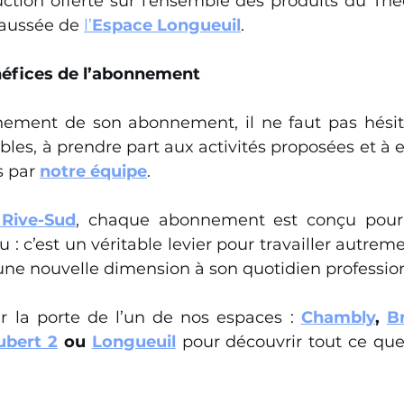
uction offerte sur l’ensemble des produits du Théo
haussée de 
l’
Espace Longueuil
.
néfices de l’abonnement
inement de son abonnement, il ne faut pas hésiter
bles, à prendre part aux activités proposées et à e
s par 
notre équipe
.
Rive-Sud
, chaque abonnement est conçu pour a
: c’est un véritable levier pour travailler autremen
une nouvelle dimension à son quotidien professio
er la porte de l’un de nos espaces : 
Chambly
, 
B
ubert 2
 ou 
Longueuil
 pour découvrir tout ce que