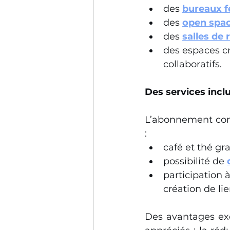
des 
bureaux 
des 
open spa
des 
salles de 
des espaces cr
collaboratifs.
Des services inclu
L’abonnement com
:
café et thé gra
possibilité de 
participation à
création de li
Des avantages exc