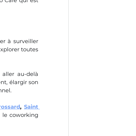
 Café qui est 
 à surveiller 
xplorer toutes 
ller au-delà 
t, élargir son 
nnel.
rossard
, 
Saint 
 le coworking 