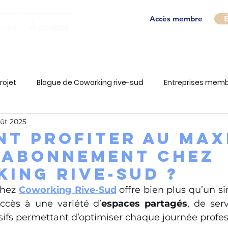
Accès membre
É
ions
À propos
rojet
Blogue de Coworking rive-sud
Entreprises mem
ût 2025
t Profiter au ma
 abonnement chez
ing Rive-Sud ?
hez 
Coworking Rive-Sud
 offre bien plus qu’un s
accès à une variété d’
espaces partagés
, de serv
ifs permettant d’optimiser chaque journée profes